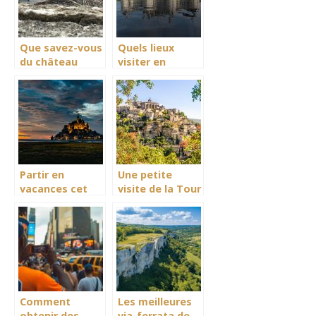
Que savez-vous
Quels lieux
du château
visiter en
féodal de
france?
Balazuc?
Partir en
Une petite
vacances cet
visite de la Tour
été : Choisir la
d’Aigues
Normandie.
Comment
Les meilleures
obtenir des
via-ferrata de