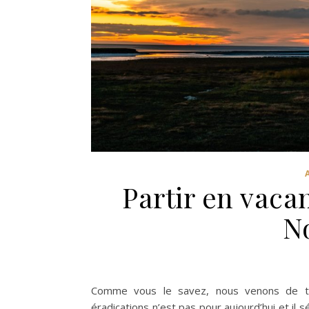
Partir en vacan
N
Comme vous le savez, nous venons de tr
éradications n’est pas pour aujourd’hui et il