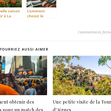
remarquables
elle saison
Comment
ir à La
choisir le
nion pour
format idéal
iter
pour vos livres
inement du
photo
Commentaires ferm
age
personnalisés
POURRIEZ AUSSI AIMER
nt obtenir des
Une petite visite de la Tou
ts pour un match des
d’Aigues