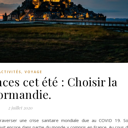
,
ACTIVITÉS
VOYAGE
ces cet été : Choisir la
ormandie.
2 juillet 2020
averser une crise sanitaire mondiale due au COVID 19. S
 sévit encore dans partie du monde y compris en France. Au cous 