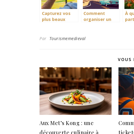
Queen West
Capturez vos
Comment
À qu
plus beaux
organiser un
part
souvenirs de
road-trip de Los
Réu
voyage avec le
Angeles au
prof
bon équipement
Grand Canyon
ple
Par
Tourismemedieval
photo
voy
VOUS 
Aux Met’s Kong : une
Comme
découverte culinaire à
ticke