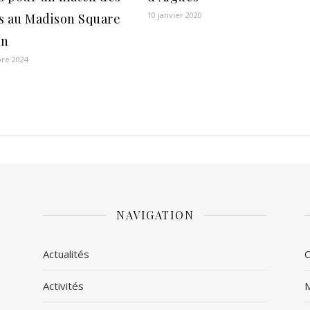
10 janvier 2020
s au Madison Square
en
re 2024
NAVIGATION
Actualités
C
Activités
M