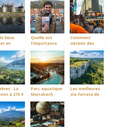
s lieux
Quelle est
Comment
ter en
l’importance
obtenir des
nce?
d’un guide
tickets pour un
touristique?
match des
Knicks au
Madison Square
Garden
ères : La
Parc aquatique
Les meilleures
nion à 270 €
Marrakech :
via-ferrata de
omment
planifiez votre
Bourgogne
cher les
visite au
Franche-Comte
lleures
meilleur
a travers les
es pour
moment de
sites
e séjour
l’annee
geologiques