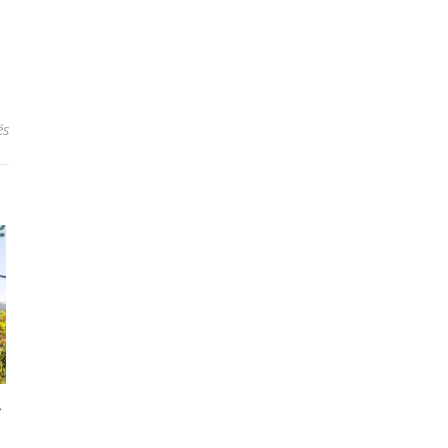
sur Partir en vacances cet été : Choisir la Normandie.
és
r