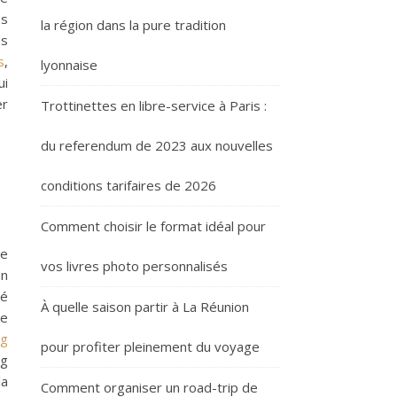
es
la région dans la pure tradition
es
s
,
lyonnaise
ui
er
Trottinettes en libre-service à Paris :
du referendum de 2023 aux nouvelles
conditions tarifaires de 2026
Comment choisir le format idéal pour
de
vos livres photo personnalisés
un
té
À quelle saison partir à La Réunion
pe
ng
pour profiter pleinement du voyage
ng
la
Comment organiser un road-trip de