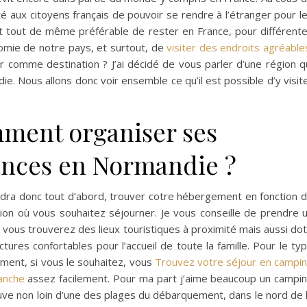
ité aux citoyens français de pouvoir se rendre à l’étranger pour l
st tout de même préférable de rester en France, pour différent
nomie de notre pays, et surtout, de
visiter des endroits agréable
ir comme destination ? J’ai décidé de vous parler d’une région q
e. Nous allons donc voir ensemble ce qu’il est possible d’y visit
ment organiser ses
ances en Normandie ?
audra donc tout d’abord, trouver cotre hébergement en fonction 
ation où vous souhaitez séjourner. Je vous conseille de prendre 
 vous trouverez des lieux touristiques à proximité mais aussi do
uctures confortables pour l’accueil de toute la famille. Pour le ty
ment, si vous le souhaitez, vous
Trouvez votre séjour en campi
anche
assez facilement. Pour ma part j’aime beaucoup un campi
uve non loin d’une des plages du débarquement, dans le nord de 