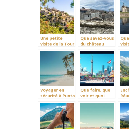
Une petite
Que savez-vous
Quel
visite de la Tour
du château
visi
d’Aigues
féodal de
fra
Balazuc?
Voyager en
Que faire, que
Ench
sécurité à Punta
voir et quoi
Réu
Cana : Les
visiter à
– C
meilleures
Toronto ?
déni
activités
Plongée dans le
mei
recommandées
quartier
offr
pour 2024
artistique de
votr