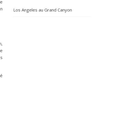
te
on
Los Angeles au Grand Canyon
n,
de
es
té