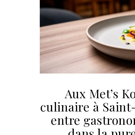
Aux Met’s K
culinaire à Saint-
entre gastronom
dans la pure