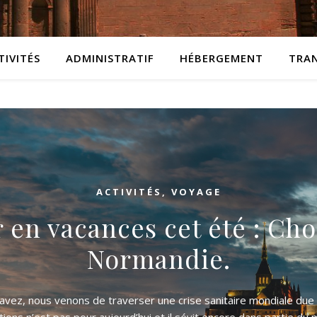
TIVITÉS
ADMINISTRATIF
HÉBERGEMENT
TRA
ACTIVITÉS
,
VOYAGE
r en vacances cet été : Choi
Normandie.
vez, nous venons de traverser une crise sanitaire mondiale due