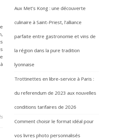
Aux Met’s Kong : une découverte
culinaire à Saint-Priest, l’alliance
de
n,
parfaite entre gastronomie et vins de
ts
es
la région dans la pure tradition
Le
 à
lyonnaise
Trottinettes en libre-service à Paris :
du referendum de 2023 aux nouvelles
conditions tarifaires de 2026
sur Aux Met’s Kong : une découverte culinaire à Saint-Priest, l’alli
és
Comment choisir le format idéal pour
vos livres photo personnalisés